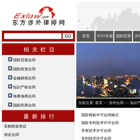
首页
WTO专题
国际贸易
外
国际贸易合同
国际投资合同
金融财税合同
知识产权合同
海事海商合同
当前位置:
首页
>>
涉外合同
>> 知识
国际民商合同
·
国际商标许可合同格式
·
国际专利技术许可合同
·
采购框架协议
·
专有技术许可合同
·
保证合同
·
专利技术许可合同