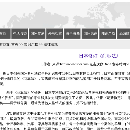
首页
WTO专题
国际贸易
外商投资
海事海商
国际民商
知识产权
金融财
前位置:
首页
>>
知识产权
>> 法律法规
日本修订《商标法》
[ 作者: 来源:http://www.soei.com 点击次数:3463 发布时间:2007-
据日本创英国际专利法律事务所2006年10月12日在其网页上报导，日本正在对其《
按照修订后的《商标法》，零售商可根据其经营的商品范围注册服务商标。至于零售
现。
基于《商标法》的修改，日本专利局(JPO)已经就商品与服务相关的审查标准进行
种“服务”，因为商品的零售和批发为消费者提供了方便。因此，依据《尼斯协定》，零
类——属于服务类，通常为替他人推销式的服务，并不包括销售。
JPO在修改建议中提出以零售和批发为消费者提供方便的服务属于“尼斯分类”第35
用品，诸如衣服、食品等综合性服务组成，百货公司和超级市场亦属此类。而其余18
品、食品和饮料、汽车、家具等零售服务组。每一个组被规定为一个类似的群组。任
成近似的服务。如果服务属于不同的组，则不构成近似。因此，百货公司的零售服务