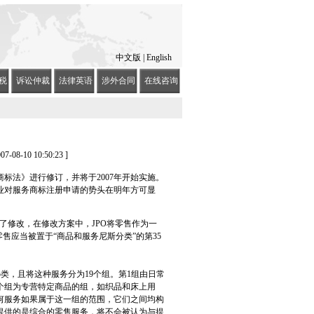
中文版
|
English
税
诉讼仲裁
法律英语
涉外合同
在线咨询
08-10 10:50:23 ]
商标法》进行修订，并将于2007年开始实施。
业对服务商标注册申请的势头在明年方可显
了修改，在修改方案中，JPO将零售作为一
售应当被置于“商品和服务尼斯分类”的第35
类，且将这种服务分为19个组。第1组由日常
个组为专营特定商品的组，如织品和床上用
何服务如果属于这一组的范围，它们之间均构
提供的是综合的零售服务，将不会被认为与提