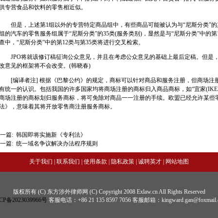
供专营食品和饮料的零售相近似。
但是，上述第1组以外的专营特定商品组中，有些商品可能被认为与“尼斯分类”的
组的汽车的零售服务组属于“尼斯分类”的35类(服务类别)，显然是与“尼斯分类”中的第
查中，“尼斯分类”中的第12类与第35类将进行交叉检索。
JPO将就该修订稿征询公众意见，并且在考虑公众意见的基础上最后定稿。但是，
改意见的框架将不会改变。(韩晓春)
[编译者注] 根据《巴黎公约》的规定，商标可以针对商品和服务注册，但商场注
有统一的认识。包括我国的许多国家均将商场注册的商标归入商品商标，如“宜家(IKE
商场注册的商标划归服务商标，将可免除对商品一一注册的手续。欧盟已经允许某些
法》，意味着其将开放零售商注册服务商标。
一篇:
韩国即将实施新《专利法》
一篇:
统一域名争议解决办法程序规则
关于我们
|
联系我们
|
使用条款
|
隐私政策
|
诚聘英才
|
网站地图
版权所有 (C) 东方涉外律师网 (C) Copyright 2008 Exlaw.cn All Rights Reserved
CP备2023039966号
客服电话：+86 21 135 8597 7056 客服邮箱：kingward.gan@foxmail.