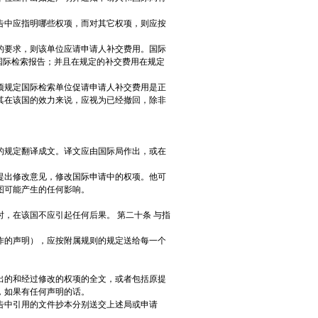
告中应指明哪些权项，而对其它权项，则应按
的要求，则该单位应请申请人补交费用。国际
国际检索报告；并且在规定的补交费用在规定
项规定国际检索单位促请申请人补交费用是正
其在该国的效力来说，应视为已经撤回，除非
的规定翻译成文。译文应由国际局作出，或在
提出修改意见，修改国际申请中的权项。他可
图可能产生的任何影响。
，在该国不应引起任何后果。 第二十条 与指
作的声明），应按附属规则的规定送给每一个
出的和经过修改的权项的全文，或者包括原提
，如果有任何声明的话。
告中引用的文件抄本分别送交上述局或申请