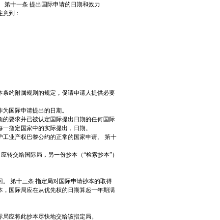
 第十一条 提出国际申请的日期和效力
注意到：
本条约附属规则的规定，促请申请人提供必要
作为国际申请提出的日期。
项的要求并已被认定国际提出日期的任何国际
每一指定国家中的实际提出，日期。
护工业产权巴黎公约的正常的国家申请。 第十
）应转交给国际局，另一份抄本（“检索抄本”）
。 第十三条 指定局对国际申请抄本的取得
本，国际局应在从优先权的日期算起一年期满
际局应将此抄本尽快地交给该指定局。