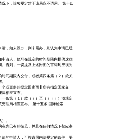
情况下，该项规定对于该局应不适用。 第十四
申请，如未照办，则未照办，则认为申请已经
知申请人，他可在规定的时间期限内提供这些
期。否则，一切提及上述附图的言词均应视为
的时间期限内交付，或者第四条第（２）款关
布。
一个或更多的提定国家而非所有指定国家交
理局相应宣布。
十一条第（１）款（ｉ）至（ｉｉｉ）项规定
受理局相应宣布。 第十五条 国际检索
话）。
的在先已有的技艺，并且在任何情况下都应参
申请的申请人，可按该国内法规定的条件，要