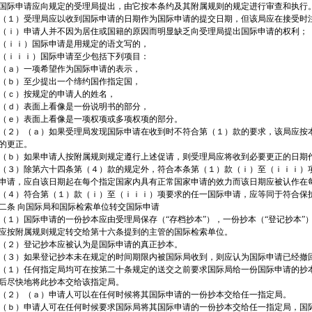
国际申请应向规定的受理局提出，由它按本条约及其附属规则的规定进行审查和执行。
（１）受理局应以收到国际申请的日期作为国际申请的提交日期，但该局应在接受时
（ｉ）申请人并不因为居住或国籍的原因而明显缺乏向受理局提出国际申请的权利；
（ｉｉ）国际申请是用规定的语文写的，
（ｉｉｉ）国际申请至少包括下列项目：
（ａ）一项希望作为国际申请的表示，
（ｂ）至少提出一个缔约国作指定国，
（ｃ）按规定的申请人的姓名，
（ｄ）表面上看像是一份说明书的部分，
（ｅ）表面上看像是一项权项或多项权项的部分。
（２）（ａ）如果受理局发现国际申请在收到时不符合第（１）款的要求，该局应按
的更正。
（ｂ）如果申请人按附属规则规定遵行上述促请，则受理局应将收到必要更正的日期
（３）除第六十四条第（４）款的规定外，符合本条第（１）款（ｉ）至（ｉｉｉ）
申请，应自该日期起在每个指定国家内具有正常国家申请的效力而该日期应被认作在
（４）符合第（１）款（ｉ）至（ｉｉｉ）项要求的任一国际申请，应等同于符合保
二条 向国际局和国际检索单位转交国际申请
（１）国际申请的一份抄本应由受理局保存（“存档抄本”），一份抄本（“登记抄本”
应按附属规则规定转交给第十六条提到的主管的国际检索单位。
（２）登记抄本应被认为是国际申请的真正抄本。
（３）如果登记抄本未在规定的时间期限内被国际局收到，则应认为国际申请已经撤回
（１）任何指定局均可在按第二十条规定的送交之前要求国际局给一份国际申请的抄
后尽快地将此抄本交给该指定局。
（２）（ａ）申请人可以在任何时候将其国际申请的一份抄本交给任一指定局。
（ｂ）申请人可在任何时候要求国际局将其国际申请的一份抄本交给任一指定局，国