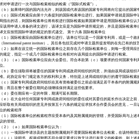
求对申请进行一次与国际检索相似的检索（“国际式检索”）。
（ｂ）如果缔约国的国内法允许，则该国或代表该国的国家专利局将向它提出的国家
（ｃ）国际式检索应由第十六条提到的国际检索单位进行。如果国家申请就是国际申
局指出的话，则国际检索单位将有权进行国际检索如果国家申请是用国际检索单位认
应该用申请人准备的译文进行，该译文应是为国际申请所规定的，并且是国际检索单
译文应按照国际申请的规定的形式递交。 第十六条 国际检索单位
（１）国际检索应由国际检索单位进行。该单位可以是一个国家专利局，或是一个政
（International patent institute）。其任务包括完成对申请主题所提发明的在先
（２）如果在设立统一的国际检索单位之前存在几个国际检索单位，则每一受理局应
的规定，指定一个或几个国际检索单位有权对向该局提出的国际申请进行检索。
（３）（ａ）国际检索单位应由大会委任。符合本款第（ｃ）项要求的任何国家专利
位。
（ｂ）委任须取得将被委任的国家专利局或政府间组织的同意，并须由该局或该组织
准。此协定应专门规定各方的权利和义务，特别是上述局或组织执行的遵守国际检索
（ｃ）国家专利局或政府间组织在其有资格被委任之前必须满足若干本条约的附属规
面；而且在整个被委任期间必须继续保持满足这些低要求。
（ｄ）委任期应有一定的年限，期满可延长期限。
（ｅ）在大会对任何国家专利局或政府间组织的委任或对其委任的延长作出决定之前
应听取有关局或组织的意见并按第五十六条的规定征求技术合作委员会的意见，一旦该
位的检索程序
（１）国际检索单位的检索程序应受本条约及其附属规则的管辖，并受国际局与上述
议的管辖。
（２）（ａ）如果国际检索单位认为：
（ｉ）一项国际申请涉及的主题按附属规则不需要国际检索单位去检索，在该特殊情
（ｉｉ）说明书、权项或附图不符合规定要求以致无法进行有意义的检索的，则上述