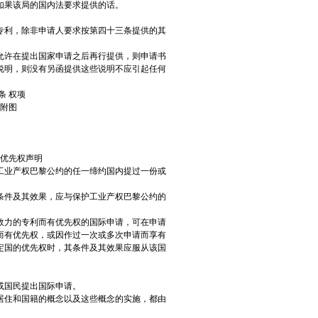
如果该局的国内法要求提供的话。
专利，除非申请人要求按第四十三条提供的其
允许在提出国家申请之后再行提供，则申请书
说明，则没有另函提供这些说明不应引起任何
条 权项
 附图
。
 优先权声明
工业产权巴黎公约的任一缔约国内提过一份或
条件及其效果，应与保护工业产权巴黎公约的
效力的专利而有优先权的国际申请，可在申请
而有优先权，或因作过一次或多次申请而享有
定国的优先权时，其条件及其效果应服从该国
或国民提出国际申请。
居住和国籍的概念以及这些概念的实施，都由