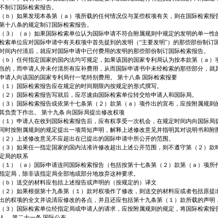
不制订国际检索报告。
（ｂ）如果发现本条第（ａ）项所载的任何情况仅与某些权项有关，则在国际检索报
第十八条的规定制订国际检索报告。
（３）（ａ）如果国际检索单位认为国际申请不符合附属规则中规定的发明的单一性
检索单位应对国际申请中有关权项中首先提到的发明（“主要发明”）的那些部份制订
时间内付清后，就应对国际申请中已付费用的发明的那些部份制订国际检索报告。
（ｂ）任何指定国家的国内法均可规定，如果该国的国家专利局认为按本款第（ａ）
当的，而申请人并未付清所有应补费用，从而国际申请书中未经检索的那些部分，就
申请人向该国的国家专利局付一笔特别费用。 第十八条 国际检索报要
（１）国际检索报告应在规定的时间期限内按规定的形式撰写。
（２）国际检索报告写就后，应尽速由国际检索单位转交给申请人和国际局。
（３）国际检索报告或依第十七条第（２）款第（ａ）项作出的宣布，应按附属规则
其负责下作出。 第十九条 向国际局提出修改权项
（１）申请人在收到国际检索报告后，应有权享受一次机会，在规定时间内向国际局
同时按附属规则的规定提出一项简短声明，解释上述修改意见并指明其对说明书和附
（２）上述修改意见不应超出在已提出的国际申请中所公开的范围。
（３）如果任一指定国家的国内法准许修改超出上述公开范围，则不遵守第（２）款时
定局的联系
（１）（ａ）国际申请连同国际检索报告（包括按第十七条第（２）款第（ａ）项所
指定局，除非该指定局全部地或部分地放弃这种要求。
（ｂ）送交的材料应包括上述报告或声明的（按规定的）译文
（２）如果根据第十九条第（１）款对权项作了修改，则送交的材料应或者包括原提
出的权项的全文并说清应修改的各点，并且还应包括第十九条第（１）款所载的声明
（３）国际检索单位经指定局或申请人的请求，应按附属规则的规定，将国际检索报
人。 第二十一条 国际公布