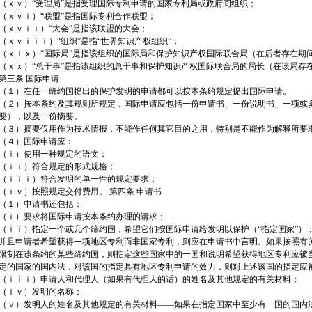
（ｘｖ）“受理局”是指受理国际专利申请的国家专利局或政府间组织；
（ｘｖｉ）“联盟”是指国际专利合作联盟；
（ｘｖｉｉ）“大会”是指该联盟的大会；
（ｘｖｉｉｉ）“组织”是指“世界知识产权组织”；
（ｘｉｘ）“国际局”是指该组织的国际局和保护知识产权国际联合局（在后者存在期
（ｘｘ）“总干事”是指该组织的总干事和保护知识产权国际联合局的局长（在该局存在
第三条 国际申请
（１）在任一缔约国提出的保护发明的申请都可以按本条约规定提出国际申请。
（２）按本条约及其规则所规定，国际申请应包括一份申请书、一份说明书、一项或
要），以及一份摘要。
（３）摘要仅用作为技术情报，不能作任何其它目的之用，特别是不能作为解释所要
（４）国际申请应：
（ｉ）使用一种规定的语文；
（ｉｉ）符合规定的形式规格；
（ｉｉｉ）符合发明的单一性的规定要求；
（ｉｖ）按照规定交付费用。 第四条 申请书
（１）申请书还包括：
（ｉ）要求将国际申请按本条约办理的请求；
（ｉｉ）指定一个或几个缔约国，希望它们按国际申请给发明以保护（“指定国家”）
并且申请者希望获得一项地区专利而非国家专利，则应在申请书中言明。如果按照有
限制在该条约的某些缔约国，则指定这些国家中的一国和说明希望获得地区专利应被
定的国家的国内法，对该国的指定具有地区专利申请的效力，则对上述该国的指定应
（ｉｉｉ）申请人和代理人（如果有代理人的话）的姓名及其他规定的有关材料；
（ｉｖ）发明的名称；
（ｖ）发明人的姓名及其他规定的有关材料——如果在指定国家中至少有一国的国内