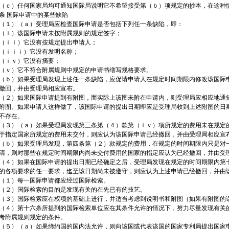
（ｃ）任何国家局均可通知国际局说明它不希望接受第（ｂ）项规定的抄本，在这种
条 国际申请中的某些缺陷
（１）（ａ）受理局应检查国际申请是否包括下列任一条缺陷，即：
（ｉ）该国际申请未按附属规则的规定签字；
（ｉｉ）它没有按规定提出申请人；
（ｉｉｉ）它没有发明名称；
（ｉｖ）它没有摘要；
（ｖ）它不符合附属规则中规定的申请书缮写规格要求。
（ｂ）如果受理局发现上述任一条缺陷，应促请申请人在规定时间期限内修改该国际
撤回，并由受理局相应宣布。
（２）如果国际申请提到有附图，而实际上该图未附在申请内，则受理局应相应地通
附图。如果申请人这样做了，该国际申请的提出日期即应是受理局收到上述附图的日
不存在。
（３）（ａ）如果受理局发现第三条第（４）款第（ｉｖ）项所规定的费用未在规定
于指定国家所规定的费用未交付，则应认为该国际申请已经撤回，并由受理局相应宣
（ｂ）如果受理局发现，第四条第（２）款规定的费用，在规定的时间期限内只是对
清，则对那些在规定时间期限内尚未交付费用的国家的指定应认为已经撤回，并由受
（４）如果在国际申请的提出日期已经确定之后，受理局发现在规定的时间期限内第
的各项要求的任一要求，迄至该日期尚未被遵守，则应认为上述申请已经撤回，并由该
（１）每一国际申请都应经过国际检索。
（２）国际检索的目的是发现有关的在先已有的技艺。
（３）国际检索应在权项的基础上进行，并适当考虑到说明书和附图（如果有附图的
（４）第十六条所提到的国际检索单位应在其条件允许的情况下，努力尽量发现有关
考附属规则规定的条件。
（５）（ａ）如果缔约国的国内法允许，则向该国或代表该国的国家专利局提出国家