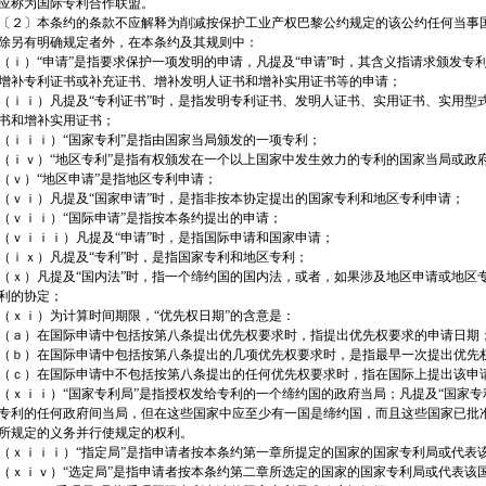
应称为国际专利合作联盟。
〔２〕本条约的条款不应解释为削减按保护工业产权巴黎公约规定的该公约任何当事国
除另有明确规定者外，在本条约及其规则中：
（ｉ）“申请”是指要求保护一项发明的申请，凡提及“申请”时，其含义指请求颁发专
增补专利证书或补充证书、增补发明人证书和增补实用证书等的申请；
（ｉｉ）凡提及“专利证书”时，是指发明专利证书、发明人证书、实用证书、实用型
书和增补实用证书；
（ｉｉｉ）“国家专利”是指由国家当局颁发的一项专利；
（ｉｖ）“地区专利”是指有权颁发在一个以上国家中发生效力的专利的国家当局或政
（ｖ）“地区申请”是指地区专利申请；
（ｖｉ）凡提及“国家申请”时，是指非按本协定提出的国家专利和地区专利申请；
（ｖｉｉ）“国际申请”是指按本条约提出的申请；
（ｖｉｉｉ）凡提及“申请”时，是指国际申请和国家申请；
（ｉｘ）凡提及“专利”时，是指国家专利和地区专利；
（ｘ）凡提及“国内法”时，指一个缔约国的国内法，或者，如果涉及地区申请或地区
利的协定；
（ｘｉ）为计算时间期限，“优先权日期”的含意是：
（ａ）在国际申请中包括按第八条提出优先权要求时，指提出优先权要求的申请日期
（ｂ）在国际申请中包括按第八条提出的几项优先权要求时，是指最早一次提出优先
（ｃ）在国际申请中不包括按第八条提出的任何优先权要求时，指在国际上提出该申
（ｘｉｉ）“国家专利局”是指授权发给专利的一个缔约国的政府当局；凡提及“国家专
专利的任何政府间当局，但在这些国家中应至少有一国是缔约国，而且这些国家已批
所规定的义务并行使规定的权利。
（ｘｉｉｉ）“指定局”是指申请者按本条约第一章所提定的国家的国家专利局或代表
（ｘｉｖ）“选定局”是指申请者按本条约第二章所选定的国家的国家专利局或代表该