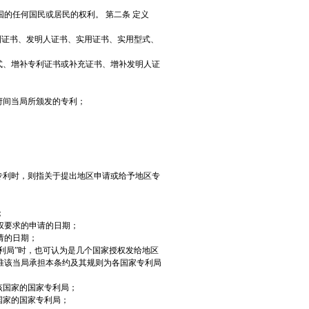
的任何国民或居民的权利。 第二条 定义
利证书、发明人证书、实用证书、实用型式、
式、增补专利证书或补充证书、增补发明人证
府间当局所颁发的专利；
专利时，则指关于提出地区申请或给予地区专
；
权要求的申请的日期；
请的日期；
利局”时，也可认为是几个国家授权发给地区
准该当局承担本条约及其规则为各国家专利局
该国家的国家专利局；
国家的国家专利局；