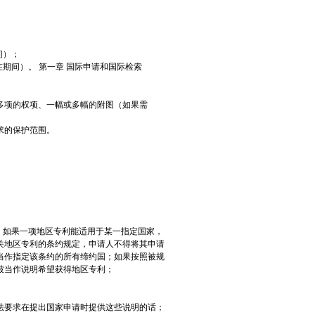
间）；
期间）。 第一章 国际申请和国际检索
多项的权项、一幅或多幅的附图（如果需
求的保护范围。
；如果一项地区专利能适用于某一指定国家，
关地区专利的条约规定，申请人不得将其申请
当作指定该条约的所有缔约国；如果按照被规
被当作说明希望获得地区专利；
法要求在提出国家申请时提供这些说明的话；