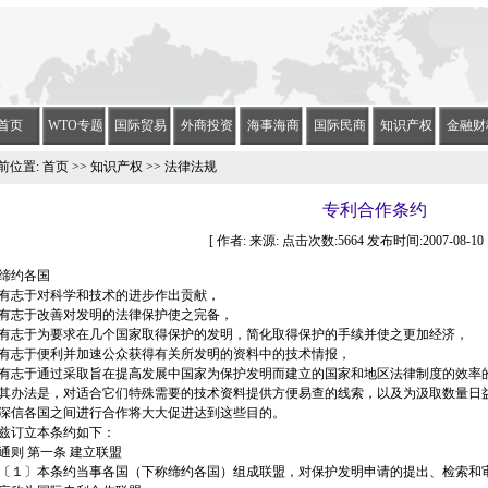
首页
WTO专题
国际贸易
外商投资
海事海商
国际民商
知识产权
金融财
前位置:
首页
>>
知识产权
>> 法律法规
专利合作条约
[ 作者: 来源: 点击次数:5664 发布时间:2007-08-10 15
缔约各国
有志于对科学和技术的进步作出贡献，
有志于改善对发明的法律保护使之完备，
有志于为要求在几个国家取得保护的发明，简化取得保护的手续并使之更加经济，
有志于便利并加速公众获得有关所发明的资料中的技术情报，
有志于通过采取旨在提高发展中国家为保护发明而建立的国家和地区法律制度的效率
其办法是，对适合它们特殊需要的技术资料提供方便易查的线索，以及为汲取数量日
深信各国之间进行合作将大大促进达到这些目的。
兹订立本条约如下：
通则 第一条 建立联盟
〔１〕本条约当事各国（下称缔约各国）组成联盟，对保护发明申请的提出、检索和