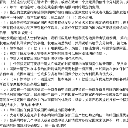
否则，上述这些说明可在请求书中提供，或者在致每一个指定局的信件中分别提供，
（２）每作一项指定时，都应在规定的时间期限内付给规定的费用。
（３）指定的含意是指希望得到的保护包括由指定国家发给专利或者代指定国家发给
他任何一种保护，就本款的规定，第二条第（ｉｉ）款不适用。
（４）如果任何指定国家的国内法需要提供发明人的姓名和其他规定的有关材料，但
中没有提供这些说明不应引起任何后果。如果任何指定国家的国内法不要求提供这些
后果。 第五条 说明书
为使发明能由熟练人士付诸实施，说明书应足够清楚和完备地揭示出该项发明。 第六
权项应表明其寻求保护的事物。权项应清楚简明，并用说明书给予充分解释。 第七条
（１）除本条第（２）款（ｉｉ）项的规定外，为便于了解该发明，得要求提供附图
（２）在对了解发明并无需要但对发明的性质可以用附图说明的情况下。
（ｉ）申请人可在提出国际申请时将这些附图包括在内。
（ｉｉ）任何指定局可要求申请人在规定的时间期限内向该局提供这些附图。 第八条
（１）国际申请可如在本条约的附属规则所规定包括一项声明，申述因曾在参加保护
多份申请，或因申请过一份或多份具有缔约国保护效力的专利而具有优先权。
（２）（ａ）除本款（ｂ）项规定外，按本条第（１）款提出任何优先权声称的各种
斯德哥尔摩版本第四条规定相同。
（ｂ）因曾在一个缔约国提过一份或多份申请或因申请过一份或多份具有缔约国保护
中包括对该国的指定。如果国际申请中，声称因在一指定国家内作过一次或多次申请
等同在一指定国申请的效力的从而得到的优先权，或者，如果声称因提过只有一个指
国内法条文。 第九条 申请人
（１）缔约国的任何居民或国民均可提出国际申请。
（２）大会可以决定允许非本条约缔约国的保护工业产权巴黎公约任一缔约国的居民
（３）如果同时有几个申请人或者这些申请人的情况对各指定国家来说并不一样，则
本条约的附属规则明确规定。 第十条 受理局