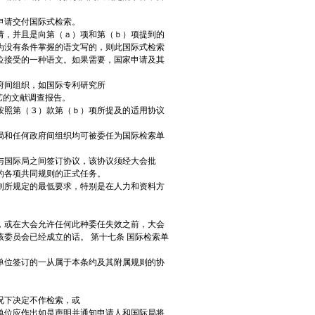
申请交付国际式检索。
请，并且是向第（ａ）项和第（ｂ）项提到的
为没有条件掌握的语文写的，则此国际式检索
位接受的一种语文。如果需要，国家申请及其
府间组织，如国际专利研究所
已有的技艺的文献调查报告。
按照第（３）款第（ｂ）项所提及的适用协议
局和任何政府间组织均可被委任为国际检索单
与国际局之间签订协议，该协议须经大会批
的各项共同规则的正式任务。
则所规定的最低要求，特别是在人力和资料方
，或在大会允许任何此种委任失效之前，大会
委员会已经成立的话。 第十七条 国际检索单
单位签订的一从属于本条约及其附属规则的协
况下决定不作检索，或
单位应作出如是声明并通知申请人和国际局将