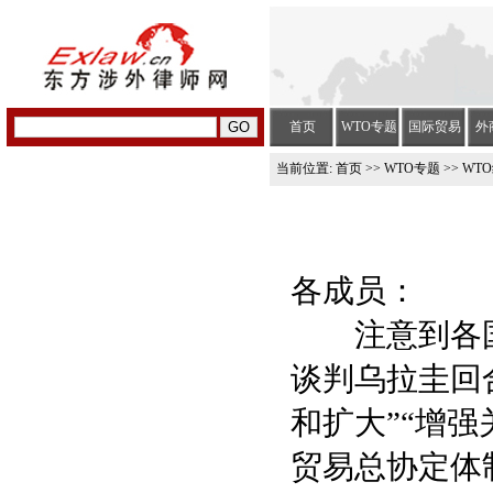
首页
WTO专题
国际贸易
外
当前位置:
首页
>>
WTO专题
>> WT
各成员：
注意到各国部
谈判乌拉圭回
和扩大”“增
贸易总协定体